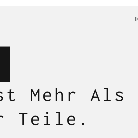
H
.
st Mehr Als
r Teile.