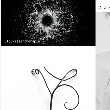
Anthr
Stoßwellentherapie