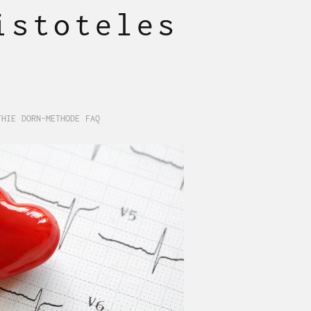
istoteles
THIE
DORN-METHODE
FAQ