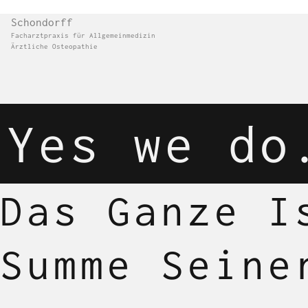
Schondorff
Facharztpraxis für Allgemeinmedizin
Ärztliche Osteopathie
Yes we do
Das Ganze I
Summe Seine