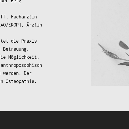
auer Berg
rff, Fachärztin
AAO/EROP], Ärztin
etet die Praxis
e Betreuung.
die Möglichkeit,
 anthroposophisch
u werden. Der
en Osteopathie.